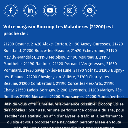
Votre magasin Biocoop Les Maladieres (21200) est
proche de :
21200 Beaune, 21420 Aloxe-Corton, 21190 Auxey-Duresses, 21420
Bouilland, 21200 Bouze-lès-Beaune, 21420 Echevronne, 21190
Mavilly-Mandelot, 21190 Meloisey, 21190 Meursault, 21190
Monthelie, 21190 Nantoux, 21420 Pernand-Vergelesses, 21630
Pommard, 21420 Savigny-lès-Beaune, 21190 Volnay, 21200 Bligny-
lès-Beaune, 21200 Chevigny-en-Valière, 21200 Chorey-les-
Beaune, 21200 Combertault, 21190 Corcelles-les-Arts, 21190
Ebaty, 21550 Ladoix-Serrigny, 21200 Levernois, 21200 Marigny-lès-
Reullée, 21190 Merceuil, 21200 Meursanges, 21200 Montagny-lès-
Beaune, 21200 Ruffey-lès-Beaune, 21200 Ste-Marie-la-Blanche,
Afin de vous offrir la meilleure expérience possible, Biocoop utilise
21190 Tailly
des cookies : pour assurer une performance optimale du site, pour
récolter des statistiques afin d'analyser le trafic et la performance
du site et vous proposer une navigation personnalisée en toute