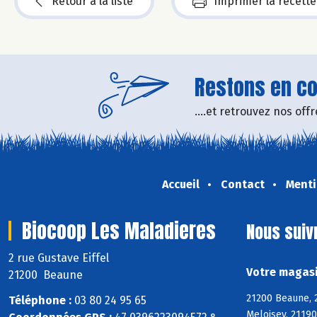
Retour à la liste
Imprimer la recette
Restons en con
....et retrouvez nos of
Accueil
Contact
Menti
Biocoop Les Maladieres
Nous suiv
2 rue Gustave Eiffel
Votre magasi
21200 Beaune
21200 Beaune, 
Téléphone :
03 80 24 95 65
Meloisey, 2119