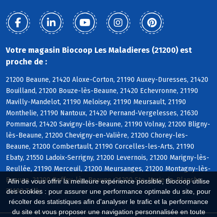
Votre magasin Biocoop Les Maladieres (21200) est
proche de :
21200 Beaune, 21420 Aloxe-Corton, 21190 Auxey-Duresses, 21420
Bouilland, 21200 Bouze-lès-Beaune, 21420 Echevronne, 21190
Mavilly-Mandelot, 21190 Meloisey, 21190 Meursault, 21190
Monthelie, 21190 Nantoux, 21420 Pernand-Vergelesses, 21630
Pommard, 21420 Savigny-lès-Beaune, 21190 Volnay, 21200 Bligny-
lès-Beaune, 21200 Chevigny-en-Valière, 21200 Chorey-les-
Beaune, 21200 Combertault, 21190 Corcelles-les-Arts, 21190
Ebaty, 21550 Ladoix-Serrigny, 21200 Levernois, 21200 Marigny-lès-
Reullée, 21190 Merceuil, 21200 Meursanges, 21200 Montagny-lès-
Beaune, 21200 Ruffey-lès-Beaune, 21200 Ste-Marie-la-Blanche,
Afin de vous offrir la meilleure expérience possible, Biocoop utilise
21190 Tailly
des cookies : pour assurer une performance optimale du site, pour
récolter des statistiques afin d'analyser le trafic et la performance
du site et vous proposer une navigation personnalisée en toute