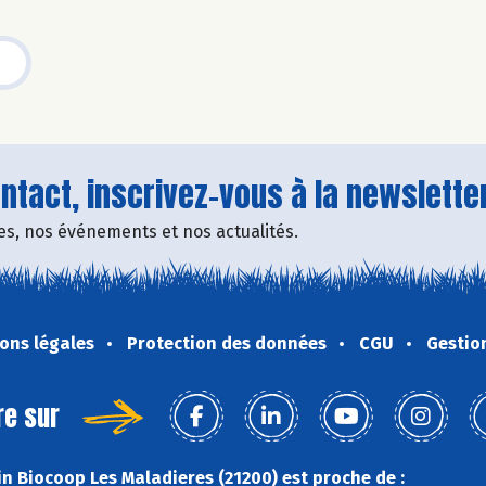
tact, inscrivez-vous à la newsletter
fres, nos événements et nos actualités.
ons légales
Protection des données
CGU
Gestio
re sur
n Biocoop Les Maladieres (21200) est proche de :