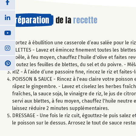
Préparation
de la
recette
Portez à ébullition une casserole d’eau salée pour le ri
BLETTES - Lavez et émincez finement toutes les blettes, 
poêle, à feu moyen, chauffez l'huile d'olive et faites rev
Ajoutez les feuilles de blettes, du sel et du poivre. - 
RIZ - À l’aide d’une passoire fine, rincez le riz et faite
POISSON & SAUCE - Rincez à l'eau claire votre poisson et
râpez le gingembre. - Lavez et ciselez les herbes fraîc
fraîches, la sauce soja, le vinaigre de riz, le jus de cit
servi aux blettes, à feu moyen, chauffez l'huile neutre e
laissez réduire 2 minutes supplémentaires.
DRESSAGE - Une fois le riz cuit, égouttez-le puis salez 
le poisson sur le dessus. Arrosez le tout de sauce rest