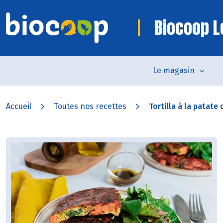
Biocoop L
Le magasin
Accueil
Toutes nos recettes
Tortilla à la patate 