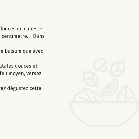
 douces en cubes. -
n centimètre. - Dans
gre balsamique avec
patates douces et
à feu moyen, versez
vez dégustez cette