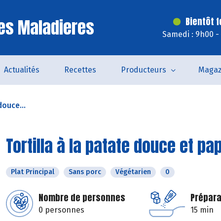
es Maladieres
Bientôt 
Samedi : 9h00 -
Actualités
Recettes
Producteurs
Magaz
douce...
Tortilla à la patate douce et pa
Plat Principal
Sans porc
Végétarien
0
Nombre de personnes
Prépara
0 personnes
15 min