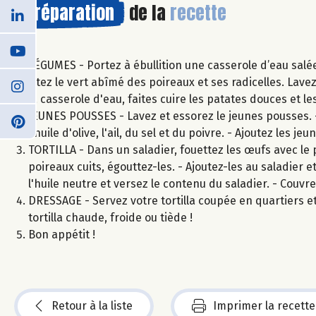
Préparation
de la
recette
LÉGUMES - Portez à ébullition une casserole d’eau salé
Ôtez le vert abîmé des poireaux et ses radicelles. Lave
la casserole d'eau, faites cuire les patates douces et 
JEUNES POUSSES - Lavez et essorez le jeunes pousses. -
l'huile d'olive, l'ail, du sel et du poivre. - Ajoutez les
TORTILLA - Dans un saladier, fouettez les œufs avec le p
poireaux cuits, égouttez-les. - Ajoutez-les au saladier 
l'huile neutre et versez le contenu du saladier. - Couvr
DRESSAGE - Servez votre tortilla coupée en quartiers
tortilla chaude, froide ou tiède !
Bon appétit !
Retour à la liste
Imprimer la recette