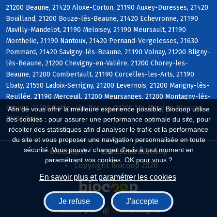
21200 Beaune, 21420 Aloxe-Corton, 21190 Auxey-Duresses, 21420
Bouilland, 21200 Bouze-lès-Beaune, 21420 Echevronne, 21190
Mavilly-Mandelot, 21190 Meloisey, 21190 Meursault, 21190
Monthelie, 21190 Nantoux, 21420 Pernand-Vergelesses, 21630
Pommard, 21420 Savigny-lès-Beaune, 21190 Volnay, 21200 Bligny-
lès-Beaune, 21200 Chevigny-en-Valière, 21200 Chorey-les-
Beaune, 21200 Combertault, 21190 Corcelles-les-Arts, 21190
Ebaty, 21550 Ladoix-Serrigny, 21200 Levernois, 21200 Marigny-lès-
Reullée, 21190 Merceuil, 21200 Meursanges, 21200 Montagny-lès-
Beaune, 21200 Ruffey-lès-Beaune, 21200 Ste-Marie-la-Blanche,
Afin de vous offrir la meilleure expérience possible, Biocoop utilise
21190 Tailly
des cookies : pour assurer une performance optimale du site, pour
récolter des statistiques afin d'analyser le trafic et la performance
du site et vous proposer une navigation personnalisée en toute
sécurité. Vous pouvez changer d'avis à tout moment en
Biocoop.fr
Le réseau Biocoop
paramétrant vos cookies. OK pour vous ?
Copyright Biocoop 2026
En savoir plus et paramétrer les cookies
Je refuse
J'accepte
Réalisé par