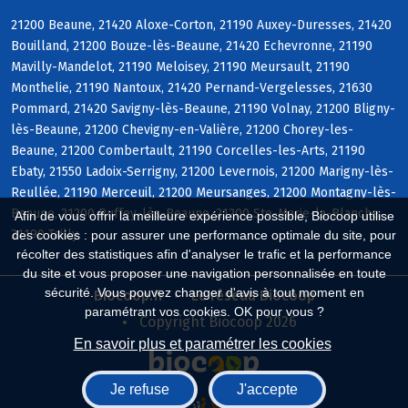
21200 Beaune, 21420 Aloxe-Corton, 21190 Auxey-Duresses, 21420
Bouilland, 21200 Bouze-lès-Beaune, 21420 Echevronne, 21190
Mavilly-Mandelot, 21190 Meloisey, 21190 Meursault, 21190
Monthelie, 21190 Nantoux, 21420 Pernand-Vergelesses, 21630
Pommard, 21420 Savigny-lès-Beaune, 21190 Volnay, 21200 Bligny-
lès-Beaune, 21200 Chevigny-en-Valière, 21200 Chorey-les-
Beaune, 21200 Combertault, 21190 Corcelles-les-Arts, 21190
Ebaty, 21550 Ladoix-Serrigny, 21200 Levernois, 21200 Marigny-lès-
Reullée, 21190 Merceuil, 21200 Meursanges, 21200 Montagny-lès-
Beaune, 21200 Ruffey-lès-Beaune, 21200 Ste-Marie-la-Blanche,
Afin de vous offrir la meilleure expérience possible, Biocoop utilise
21190 Tailly
des cookies : pour assurer une performance optimale du site, pour
récolter des statistiques afin d'analyser le trafic et la performance
du site et vous proposer une navigation personnalisée en toute
sécurité. Vous pouvez changer d'avis à tout moment en
Biocoop.fr
Le réseau Biocoop
paramétrant vos cookies. OK pour vous ?
Copyright Biocoop 2026
En savoir plus et paramétrer les cookies
Je refuse
J'accepte
Réalisé par