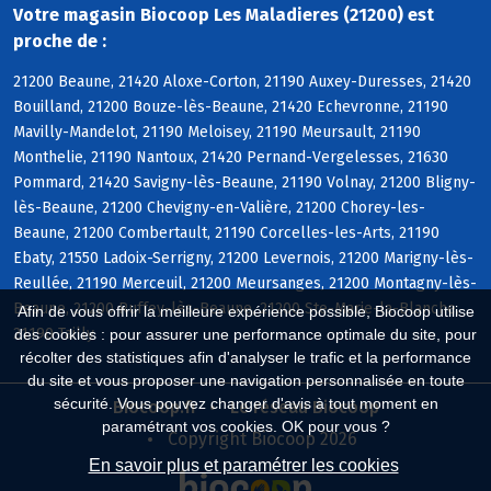
Votre magasin Biocoop Les Maladieres (21200) est
proche de :
21200 Beaune, 21420 Aloxe-Corton, 21190 Auxey-Duresses, 21420
Bouilland, 21200 Bouze-lès-Beaune, 21420 Echevronne, 21190
Mavilly-Mandelot, 21190 Meloisey, 21190 Meursault, 21190
Monthelie, 21190 Nantoux, 21420 Pernand-Vergelesses, 21630
Pommard, 21420 Savigny-lès-Beaune, 21190 Volnay, 21200 Bligny-
lès-Beaune, 21200 Chevigny-en-Valière, 21200 Chorey-les-
Beaune, 21200 Combertault, 21190 Corcelles-les-Arts, 21190
Ebaty, 21550 Ladoix-Serrigny, 21200 Levernois, 21200 Marigny-lès-
Reullée, 21190 Merceuil, 21200 Meursanges, 21200 Montagny-lès-
Beaune, 21200 Ruffey-lès-Beaune, 21200 Ste-Marie-la-Blanche,
Afin de vous offrir la meilleure expérience possible, Biocoop utilise
21190 Tailly
des cookies : pour assurer une performance optimale du site, pour
récolter des statistiques afin d'analyser le trafic et la performance
du site et vous proposer une navigation personnalisée en toute
sécurité. Vous pouvez changer d'avis à tout moment en
Biocoop.fr
Le réseau Biocoop
paramétrant vos cookies. OK pour vous ?
Copyright Biocoop 2026
En savoir plus et paramétrer les cookies