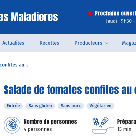
es Maladieres
Prochaine ouvert
Jeudi : 9h30 
Actualités
Recettes
Producteurs
Magaz
onfites au...
Salade de tomates confites au 
Entrée
Sans gluten
Sans porc
Végétarien
Nombre de personnes
Prépara
4 personnes
15 min