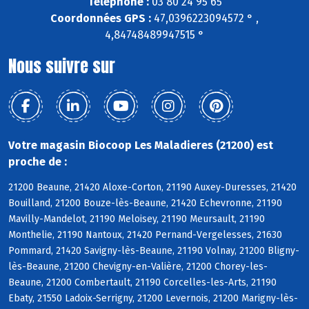
Téléphone :
03 80 24 95 65
Coordonnées GPS :
47,0396223094572 ° ,
4,84748489947515 °
Nous suivre sur
Votre magasin Biocoop Les Maladieres (21200) est
proche de :
21200 Beaune, 21420 Aloxe-Corton, 21190 Auxey-Duresses, 21420
Bouilland, 21200 Bouze-lès-Beaune, 21420 Echevronne, 21190
Mavilly-Mandelot, 21190 Meloisey, 21190 Meursault, 21190
Monthelie, 21190 Nantoux, 21420 Pernand-Vergelesses, 21630
Pommard, 21420 Savigny-lès-Beaune, 21190 Volnay, 21200 Bligny-
lès-Beaune, 21200 Chevigny-en-Valière, 21200 Chorey-les-
Beaune, 21200 Combertault, 21190 Corcelles-les-Arts, 21190
Ebaty, 21550 Ladoix-Serrigny, 21200 Levernois, 21200 Marigny-lès-