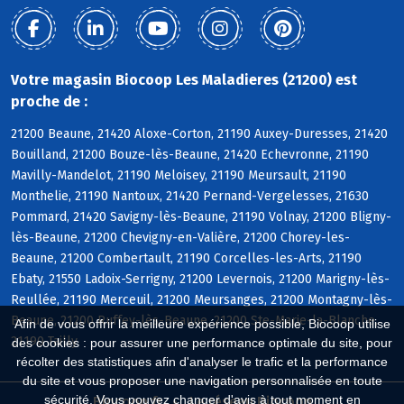
Votre magasin Biocoop Les Maladieres (21200) est
proche de :
21200 Beaune, 21420 Aloxe-Corton, 21190 Auxey-Duresses, 21420
Bouilland, 21200 Bouze-lès-Beaune, 21420 Echevronne, 21190
Mavilly-Mandelot, 21190 Meloisey, 21190 Meursault, 21190
Monthelie, 21190 Nantoux, 21420 Pernand-Vergelesses, 21630
Pommard, 21420 Savigny-lès-Beaune, 21190 Volnay, 21200 Bligny-
lès-Beaune, 21200 Chevigny-en-Valière, 21200 Chorey-les-
Beaune, 21200 Combertault, 21190 Corcelles-les-Arts, 21190
Ebaty, 21550 Ladoix-Serrigny, 21200 Levernois, 21200 Marigny-lès-
Reullée, 21190 Merceuil, 21200 Meursanges, 21200 Montagny-lès-
Beaune, 21200 Ruffey-lès-Beaune, 21200 Ste-Marie-la-Blanche,
Afin de vous offrir la meilleure expérience possible, Biocoop utilise
21190 Tailly
des cookies : pour assurer une performance optimale du site, pour
récolter des statistiques afin d'analyser le trafic et la performance
du site et vous proposer une navigation personnalisée en toute
sécurité. Vous pouvez changer d'avis à tout moment en
Biocoop.fr
Le réseau Biocoop