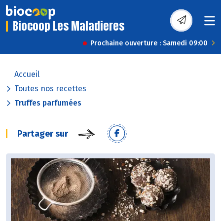
Biocoop Les Maladieres
Prochaine ouverture : Samedi 09:00
Accueil
Toutes nos recettes
Truffes parfumées
Partager sur