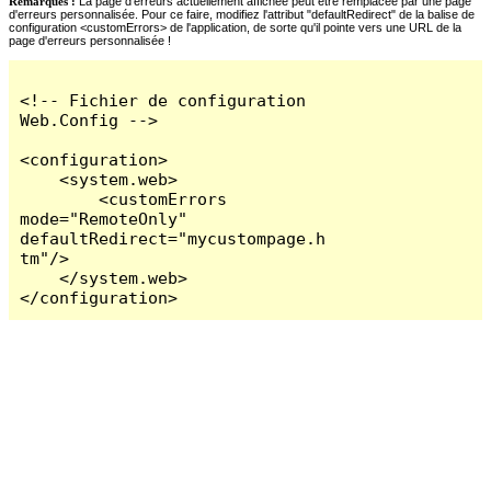
Remarques :
La page d'erreurs actuellement affichée peut être remplacée par une page
d'erreurs personnalisée. Pour ce faire, modifiez l'attribut "defaultRedirect" de la balise de
configuration <customErrors> de l'application, de sorte qu'il pointe vers une URL de la
page d'erreurs personnalisée !
<!-- Fichier de configuration 
Web.Config -->

<configuration>

    <system.web>

        <customErrors 
mode="RemoteOnly" 
defaultRedirect="mycustompage.h
tm"/>

    </system.web>

</configuration>