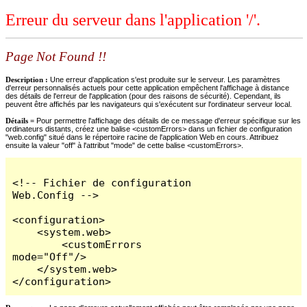
Erreur du serveur dans l'application '/'.
Page Not Found !!
Description :
Une erreur d'application s'est produite sur le serveur. Les paramètres
d'erreur personnalisés actuels pour cette application empêchent l'affichage à distance
des détails de l'erreur de l'application (pour des raisons de sécurité). Cependant, ils
peuvent être affichés par les navigateurs qui s'exécutent sur l'ordinateur serveur local.
Détails =
Pour permettre l'affichage des détails de ce message d'erreur spécifique sur les
ordinateurs distants, créez une balise <customErrors> dans un fichier de configuration
"web.config" situé dans le répertoire racine de l'application Web en cours. Attribuez
ensuite la valeur "off" à l'attribut "mode" de cette balise <customErrors>.
<!-- Fichier de configuration 
Web.Config -->

<configuration>

    <system.web>

        <customErrors 
mode="Off"/>

    </system.web>

</configuration>