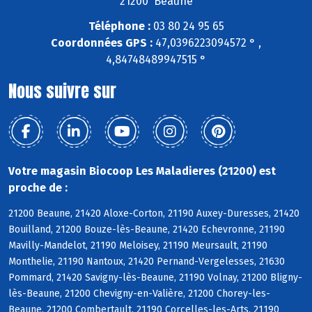
21200 Beaune
Téléphone :
03 80 24 95 65
Coordonnées GPS :
47,0396223094572 ° ,
4,84748489947515 °
Nous suivre sur
Votre magasin Biocoop Les Maladieres (21200) est
proche de :
21200 Beaune, 21420 Aloxe-Corton, 21190 Auxey-Duresses, 21420
Bouilland, 21200 Bouze-lès-Beaune, 21420 Echevronne, 21190
Mavilly-Mandelot, 21190 Meloisey, 21190 Meursault, 21190
Monthelie, 21190 Nantoux, 21420 Pernand-Vergelesses, 21630
Pommard, 21420 Savigny-lès-Beaune, 21190 Volnay, 21200 Bligny-
lès-Beaune, 21200 Chevigny-en-Valière, 21200 Chorey-les-
Beaune, 21200 Combertault, 21190 Corcelles-les-Arts, 21190