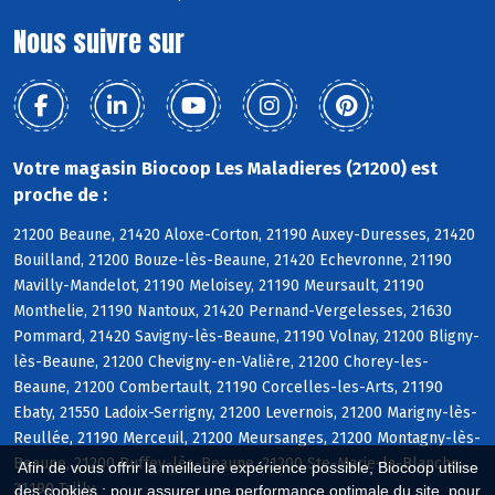
Nous suivre sur
Votre magasin Biocoop Les Maladieres (21200) est
proche de :
21200 Beaune, 21420 Aloxe-Corton, 21190 Auxey-Duresses, 21420
Bouilland, 21200 Bouze-lès-Beaune, 21420 Echevronne, 21190
Mavilly-Mandelot, 21190 Meloisey, 21190 Meursault, 21190
Monthelie, 21190 Nantoux, 21420 Pernand-Vergelesses, 21630
Pommard, 21420 Savigny-lès-Beaune, 21190 Volnay, 21200 Bligny-
lès-Beaune, 21200 Chevigny-en-Valière, 21200 Chorey-les-
Beaune, 21200 Combertault, 21190 Corcelles-les-Arts, 21190
Ebaty, 21550 Ladoix-Serrigny, 21200 Levernois, 21200 Marigny-lès-
Reullée, 21190 Merceuil, 21200 Meursanges, 21200 Montagny-lès-
Beaune, 21200 Ruffey-lès-Beaune, 21200 Ste-Marie-la-Blanche,
Afin de vous offrir la meilleure expérience possible, Biocoop utilise
21190 Tailly
des cookies : pour assurer une performance optimale du site, pour