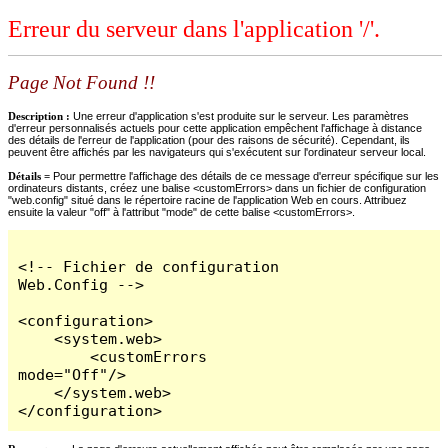
Erreur du serveur dans l'application '/'.
Page Not Found !!
Description :
Une erreur d'application s'est produite sur le serveur. Les paramètres
d'erreur personnalisés actuels pour cette application empêchent l'affichage à distance
des détails de l'erreur de l'application (pour des raisons de sécurité). Cependant, ils
peuvent être affichés par les navigateurs qui s'exécutent sur l'ordinateur serveur local.
Détails =
Pour permettre l'affichage des détails de ce message d'erreur spécifique sur les
ordinateurs distants, créez une balise <customErrors> dans un fichier de configuration
"web.config" situé dans le répertoire racine de l'application Web en cours. Attribuez
ensuite la valeur "off" à l'attribut "mode" de cette balise <customErrors>.
<!-- Fichier de configuration 
Web.Config -->

<configuration>

    <system.web>

        <customErrors 
mode="Off"/>

    </system.web>

</configuration>