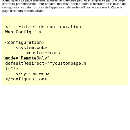
Remarques :
La page d'erreurs actuellement affichée peut être remplacée par une page
d'erreurs personnalisée. Pour ce faire, modifiez l'attribut "defaultRedirect" de la balise de
configuration <customErrors> de l'application, de sorte qu'il pointe vers une URL de la
page d'erreurs personnalisée !
<!-- Fichier de configuration 
Web.Config -->

<configuration>

    <system.web>

        <customErrors 
mode="RemoteOnly" 
defaultRedirect="mycustompage.h
tm"/>

    </system.web>

</configuration>