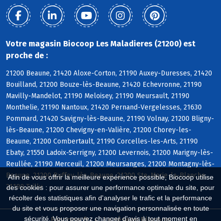
Votre magasin Biocoop Les Maladieres (21200) est
proche de :
21200 Beaune, 21420 Aloxe-Corton, 21190 Auxey-Duresses, 21420
Bouilland, 21200 Bouze-lès-Beaune, 21420 Echevronne, 21190
Mavilly-Mandelot, 21190 Meloisey, 21190 Meursault, 21190
Monthelie, 21190 Nantoux, 21420 Pernand-Vergelesses, 21630
Pommard, 21420 Savigny-lès-Beaune, 21190 Volnay, 21200 Bligny-
lès-Beaune, 21200 Chevigny-en-Valière, 21200 Chorey-les-
Beaune, 21200 Combertault, 21190 Corcelles-les-Arts, 21190
Ebaty, 21550 Ladoix-Serrigny, 21200 Levernois, 21200 Marigny-lès-
Reullée, 21190 Merceuil, 21200 Meursanges, 21200 Montagny-lès-
Beaune, 21200 Ruffey-lès-Beaune, 21200 Ste-Marie-la-Blanche,
Afin de vous offrir la meilleure expérience possible, Biocoop utilise
21190 Tailly
des cookies : pour assurer une performance optimale du site, pour
récolter des statistiques afin d'analyser le trafic et la performance
du site et vous proposer une navigation personnalisée en toute
sécurité. Vous pouvez changer d'avis à tout moment en
Biocoop.fr
Le réseau Biocoop