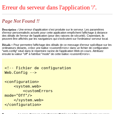
Erreur du serveur dans l'application '/'.
Page Not Found !!
Description :
Une erreur d'application s'est produite sur le serveur. Les paramètres
d'erreur personnalisés actuels pour cette application empêchent l'affichage à distance
des détails de l'erreur de l'application (pour des raisons de sécurité). Cependant, ils
peuvent être affichés par les navigateurs qui s'exécutent sur l'ordinateur serveur local.
Détails =
Pour permettre l'affichage des détails de ce message d'erreur spécifique sur les
ordinateurs distants, créez une balise <customErrors> dans un fichier de configuration
"web.config" situé dans le répertoire racine de l'application Web en cours. Attribuez
ensuite la valeur "off" à l'attribut "mode" de cette balise <customErrors>.
<!-- Fichier de configuration 
Web.Config -->

<configuration>

    <system.web>

        <customErrors 
mode="Off"/>

    </system.web>

</configuration>