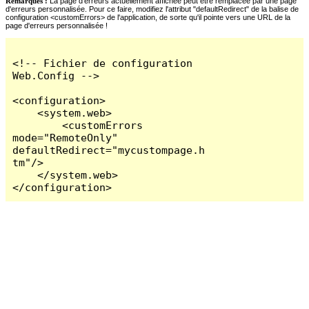
Remarques :
La page d'erreurs actuellement affichée peut être remplacée par une page
d'erreurs personnalisée. Pour ce faire, modifiez l'attribut "defaultRedirect" de la balise de
configuration <customErrors> de l'application, de sorte qu'il pointe vers une URL de la
page d'erreurs personnalisée !
<!-- Fichier de configuration 
Web.Config -->

<configuration>

    <system.web>

        <customErrors 
mode="RemoteOnly" 
defaultRedirect="mycustompage.h
tm"/>

    </system.web>

</configuration>