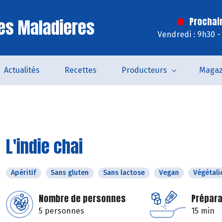
es Maladieres
Prochai
Vendredi : 9h30 -
Actualités
Recettes
Producteurs
Magaz
L'indie chai
Apéritif
Sans gluten
Sans lactose
Vegan
Végétali
Nombre de personnes
Prépara
5 personnes
15 min