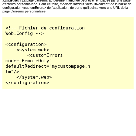
Remarques :
La page d'erreurs actuellement affichée peut être remplacée par une page
d'erreurs personnalisée. Pour ce faire, modifiez l'attribut "defaultRedirect" de la balise de
configuration <customErrors> de l'application, de sorte qu'il pointe vers une URL de la
page d'erreurs personnalisée !
<!-- Fichier de configuration 
Web.Config -->

<configuration>

    <system.web>

        <customErrors 
mode="RemoteOnly" 
defaultRedirect="mycustompage.h
tm"/>

    </system.web>

</configuration>