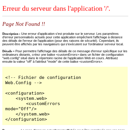
Erreur du serveur dans l'application '/'.
Page Not Found !!
Description :
Une erreur d'application s'est produite sur le serveur. Les paramètres
d'erreur personnalisés actuels pour cette application empêchent l'affichage à distance
des détails de l'erreur de l'application (pour des raisons de sécurité). Cependant, ils
peuvent être affichés par les navigateurs qui s'exécutent sur l'ordinateur serveur local.
Détails =
Pour permettre l'affichage des détails de ce message d'erreur spécifique sur les
ordinateurs distants, créez une balise <customErrors> dans un fichier de configuration
"web.config" situé dans le répertoire racine de l'application Web en cours. Attribuez
ensuite la valeur "off" à l'attribut "mode" de cette balise <customErrors>.
<!-- Fichier de configuration 
Web.Config -->

<configuration>

    <system.web>

        <customErrors 
mode="Off"/>

    </system.web>

</configuration>