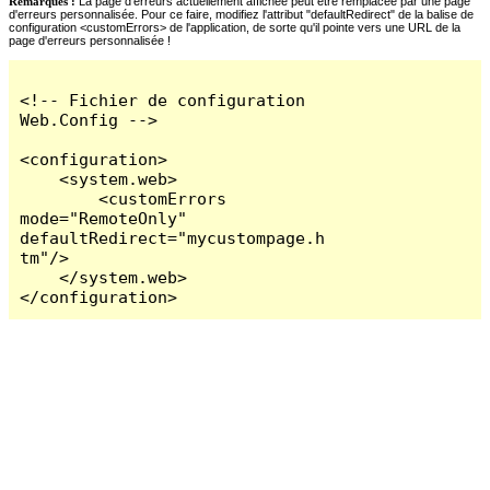
Remarques :
La page d'erreurs actuellement affichée peut être remplacée par une page
d'erreurs personnalisée. Pour ce faire, modifiez l'attribut "defaultRedirect" de la balise de
configuration <customErrors> de l'application, de sorte qu'il pointe vers une URL de la
page d'erreurs personnalisée !
<!-- Fichier de configuration 
Web.Config -->

<configuration>

    <system.web>

        <customErrors 
mode="RemoteOnly" 
defaultRedirect="mycustompage.h
tm"/>

    </system.web>

</configuration>