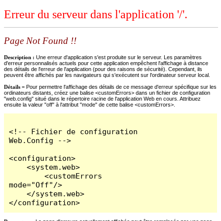
Erreur du serveur dans l'application '/'.
Page Not Found !!
Description :
Une erreur d'application s'est produite sur le serveur. Les paramètres
d'erreur personnalisés actuels pour cette application empêchent l'affichage à distance
des détails de l'erreur de l'application (pour des raisons de sécurité). Cependant, ils
peuvent être affichés par les navigateurs qui s'exécutent sur l'ordinateur serveur local.
Détails =
Pour permettre l'affichage des détails de ce message d'erreur spécifique sur les
ordinateurs distants, créez une balise <customErrors> dans un fichier de configuration
"web.config" situé dans le répertoire racine de l'application Web en cours. Attribuez
ensuite la valeur "off" à l'attribut "mode" de cette balise <customErrors>.
<!-- Fichier de configuration 
Web.Config -->

<configuration>

    <system.web>

        <customErrors 
mode="Off"/>

    </system.web>

</configuration>