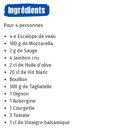
Ingrédients
Pour 4 personnes
4 e Escalope de veau
100 g de Mozzarella
2 g de Sauge
4 Jambon cru
2 cl de Huile d'olive
20 cl de Vin blanc
Bouillon
300 g de Tagliatelle
1 Oignon
1 Aubergine
1 Courgette
3 Tomate
1 cl de Vinaigre balsamique