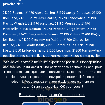
proche de :
21200 Beaune, 21420 Aloxe-Corton, 21190 Auxey-Duresses, 21420
Bouilland, 21200 Bouze-lès-Beaune, 21420 Echevronne, 21190
Mavilly-Mandelot, 21190 Meloisey, 21190 Meursault, 21190
Monthelie, 21190 Nantoux, 21420 Pernand-Vergelesses, 21630
Pommard, 21420 Savigny-lès-Beaune, 21190 Volnay, 21200 Bligny-
lès-Beaune, 21200 Chevigny-en-Valière, 21200 Chorey-les-
Beaune, 21200 Combertault, 21190 Corcelles-les-Arts, 21190
Ebaty, 21550 Ladoix-Serrigny, 21200 Levernois, 21200 Marigny-lès-
Reullée, 21190 Merceuil, 21200 Meursanges, 21200 Montagny-lès-
Beaune, 21200 Ruffey-lès-Beaune, 21200 Ste-Marie-la-Blanche,
Afin de vous offrir la meilleure expérience possible, Biocoop utilise
21190 Tailly
des cookies : pour assurer une performance optimale du site, pour
récolter des statistiques afin d'analyser le trafic et la performance
du site et vous proposer une navigation personnalisée en toute
sécurité. Vous pouvez changer d'avis à tout moment en
Biocoop.fr
Le réseau Biocoop
paramétrant vos cookies. OK pour vous ?
Copyright Biocoop 2026
En savoir plus et paramétrer les cookies