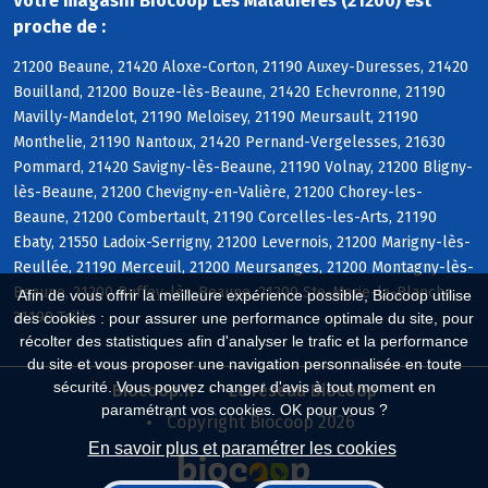
Votre magasin Biocoop Les Maladieres (21200) est
proche de :
21200 Beaune, 21420 Aloxe-Corton, 21190 Auxey-Duresses, 21420
Bouilland, 21200 Bouze-lès-Beaune, 21420 Echevronne, 21190
Mavilly-Mandelot, 21190 Meloisey, 21190 Meursault, 21190
Monthelie, 21190 Nantoux, 21420 Pernand-Vergelesses, 21630
Pommard, 21420 Savigny-lès-Beaune, 21190 Volnay, 21200 Bligny-
lès-Beaune, 21200 Chevigny-en-Valière, 21200 Chorey-les-
Beaune, 21200 Combertault, 21190 Corcelles-les-Arts, 21190
Ebaty, 21550 Ladoix-Serrigny, 21200 Levernois, 21200 Marigny-lès-
Reullée, 21190 Merceuil, 21200 Meursanges, 21200 Montagny-lès-
Beaune, 21200 Ruffey-lès-Beaune, 21200 Ste-Marie-la-Blanche,
Afin de vous offrir la meilleure expérience possible, Biocoop utilise
21190 Tailly
des cookies : pour assurer une performance optimale du site, pour
récolter des statistiques afin d'analyser le trafic et la performance
du site et vous proposer une navigation personnalisée en toute
sécurité. Vous pouvez changer d'avis à tout moment en
Biocoop.fr
Le réseau Biocoop
paramétrant vos cookies. OK pour vous ?
Copyright Biocoop 2026
En savoir plus et paramétrer les cookies