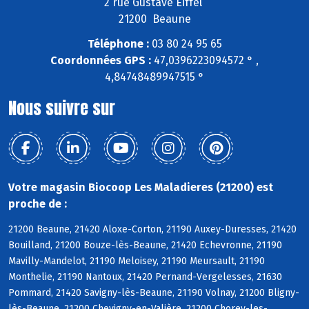
2 rue Gustave Eiffel
21200 Beaune
Téléphone :
03 80 24 95 65
Coordonnées GPS :
47,0396223094572 ° ,
4,84748489947515 °
Nous suivre sur
Votre magasin Biocoop Les Maladieres (21200) est
proche de :
21200 Beaune, 21420 Aloxe-Corton, 21190 Auxey-Duresses, 21420
Bouilland, 21200 Bouze-lès-Beaune, 21420 Echevronne, 21190
Mavilly-Mandelot, 21190 Meloisey, 21190 Meursault, 21190
Monthelie, 21190 Nantoux, 21420 Pernand-Vergelesses, 21630
Pommard, 21420 Savigny-lès-Beaune, 21190 Volnay, 21200 Bligny-
lès-Beaune, 21200 Chevigny-en-Valière, 21200 Chorey-les-