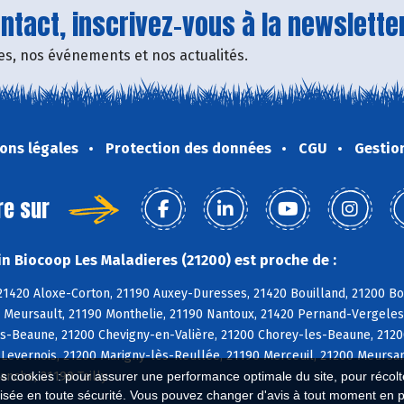
tact, inscrivez-vous à la newsletter
fres, nos événements et nos actualités.
ons légales
Protection des données
CGU
Gestio
re sur
n Biocoop Les Maladieres (21200) est proche de :
21420 Aloxe-Corton, 21190 Auxey-Duresses, 21420 Bouilland, 21200 B
0 Meursault, 21190 Monthelie, 21190 Nantoux, 21420 Pernand-Vergele
s-Beaune, 21200 Chevigny-en-Valière, 21200 Chorey-les-Beaune, 21200
0 Levernois, 21200 Marigny-lès-Reullée, 21190 Merceuil, 21200 Meurs
anche, 21190 Tailly
es cookies : pour assurer une performance optimale du site, pour récolter
isée en toute sécurité. Vous pouvez changer d'avis à tout moment en 