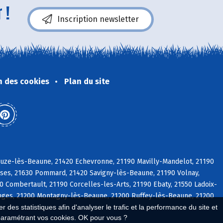
 !
Inscription newsletter
n des cookies
Plan du site
ouze-lès-Beaune, 21420 Echevronne, 21190 Mavilly-Mandelot, 21190
sses, 21630 Pommard, 21420 Savigny-lès-Beaune, 21190 Volnay,
 Combertault, 21190 Corcelles-les-Arts, 21190 Ebaty, 21550 Ladoix-
anges, 21200 Montagny-lès-Beaune, 21200 Ruffey-lès-Beaune, 21200
 des statistiques afin d'analyser le trafic et la performance du site et
paramétrant vos cookies. OK pour vous ?