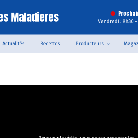
es Maladieres
Prochai
Vendredi : 9h30 -
Actualités
Recettes
Producteurs
Magaz