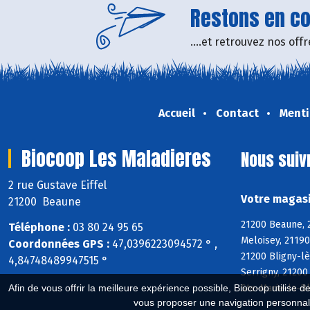
Restons en con
....et retrouvez nos of
Accueil
Contact
Menti
Biocoop Les Maladieres
Nous suiv
2 rue Gustave Eiffel
Votre magasi
21200 Beaune
21200 Beaune, 
Téléphone :
03 80 24 95 65
Meloisey, 2119
Coordonnées GPS :
47,0396223094572 ° ,
21200 Bligny-lè
4,84748489947515 °
Serrigny, 2120
Afin de vous offrir la meilleure expérience possible, Biocoop utilise d
Ste-Marie-la-Bl
vous proposer une navigation personnal