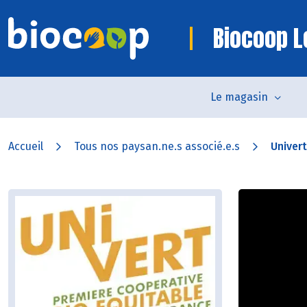
Biocoop L
Le magasin
Accueil
Tous nos paysan.ne.s associé.e.s
Univert