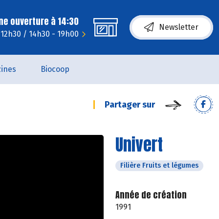
ne ouverture à 14:30
Newsletter
 12h30 / 14h30 - 19h00
ines
Biocoop
Partager sur
Univert
Filière Fruits et légumes
Année de création
1991