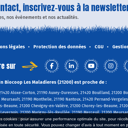
tact, inscrivez-vous à la newsletter
fres, nos événements et nos actualités.
ons légales
Protection des données
CGU
Gestio
re sur
n Biocoop Les Maladieres (21200) est proche de :
21420 Aloxe-Corton, 21190 Auxey-Duresses, 21420 Bouilland, 21200 B
0 Meursault, 21190 Monthelie, 21190 Nantoux, 21420 Pernand-Vergele
s-Beaune, 21200 Chevigny-en-Valière, 21200 Chorey-les-Beaune, 21200
0 Levernois, 21200 Marigny-lès-Reullée, 21190 Merceuil, 21200 Meurs
es cookies : pour assurer une performance optimale du site, pour récolter
anche, 21190 Tailly
isée en toute sécurité. Vous pouvez changer d'avis à tout moment en 