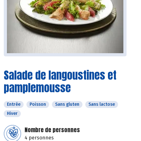
Salade de langoustines et
pamplemousse
Entrée
Poisson
Sans gluten
Sans lactose
Hiver
Nombre de personnes
4 personnes