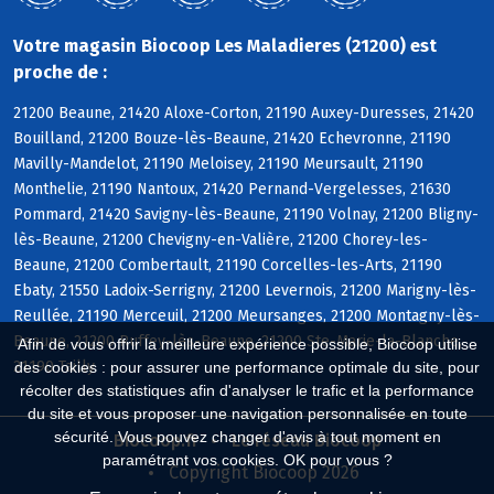
Votre magasin Biocoop Les Maladieres (21200) est
proche de :
21200 Beaune, 21420 Aloxe-Corton, 21190 Auxey-Duresses, 21420
Bouilland, 21200 Bouze-lès-Beaune, 21420 Echevronne, 21190
Mavilly-Mandelot, 21190 Meloisey, 21190 Meursault, 21190
Monthelie, 21190 Nantoux, 21420 Pernand-Vergelesses, 21630
Pommard, 21420 Savigny-lès-Beaune, 21190 Volnay, 21200 Bligny-
lès-Beaune, 21200 Chevigny-en-Valière, 21200 Chorey-les-
Beaune, 21200 Combertault, 21190 Corcelles-les-Arts, 21190
Ebaty, 21550 Ladoix-Serrigny, 21200 Levernois, 21200 Marigny-lès-
Reullée, 21190 Merceuil, 21200 Meursanges, 21200 Montagny-lès-
Beaune, 21200 Ruffey-lès-Beaune, 21200 Ste-Marie-la-Blanche,
Afin de vous offrir la meilleure expérience possible, Biocoop utilise
21190 Tailly
des cookies : pour assurer une performance optimale du site, pour
récolter des statistiques afin d'analyser le trafic et la performance
du site et vous proposer une navigation personnalisée en toute
sécurité. Vous pouvez changer d'avis à tout moment en
Biocoop.fr
Le réseau Biocoop
paramétrant vos cookies. OK pour vous ?
Copyright Biocoop 2026