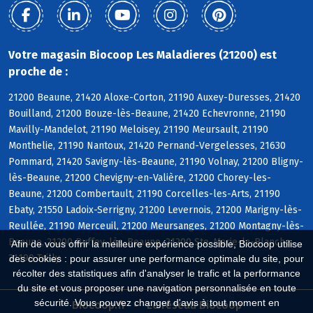
Votre magasin Biocoop Les Maladieres (21200) est
proche de :
21200 Beaune, 21420 Aloxe-Corton, 21190 Auxey-Duresses, 21420
Bouilland, 21200 Bouze-lès-Beaune, 21420 Echevronne, 21190
Mavilly-Mandelot, 21190 Meloisey, 21190 Meursault, 21190
Monthelie, 21190 Nantoux, 21420 Pernand-Vergelesses, 21630
Pommard, 21420 Savigny-lès-Beaune, 21190 Volnay, 21200 Bligny-
lès-Beaune, 21200 Chevigny-en-Valière, 21200 Chorey-les-
Beaune, 21200 Combertault, 21190 Corcelles-les-Arts, 21190
Ebaty, 21550 Ladoix-Serrigny, 21200 Levernois, 21200 Marigny-lès-
Reullée, 21190 Merceuil, 21200 Meursanges, 21200 Montagny-lès-
Beaune, 21200 Ruffey-lès-Beaune, 21200 Ste-Marie-la-Blanche,
Afin de vous offrir la meilleure expérience possible, Biocoop utilise
21190 Tailly
des cookies : pour assurer une performance optimale du site, pour
récolter des statistiques afin d'analyser le trafic et la performance
du site et vous proposer une navigation personnalisée en toute
sécurité. Vous pouvez changer d'avis à tout moment en
Biocoop.fr
Le réseau Biocoop