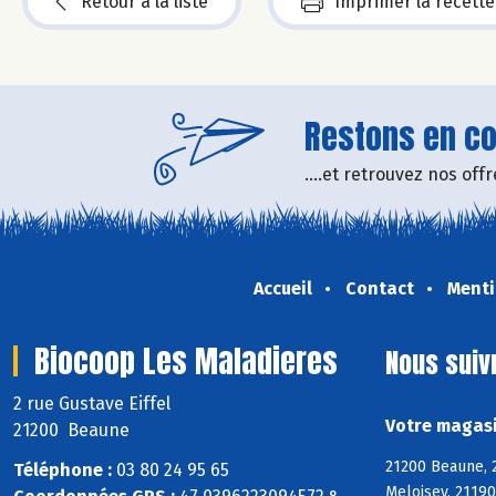
Retour à la liste
Imprimer la recette
Restons en con
....et retrouvez nos of
Accueil
Contact
Menti
Biocoop Les Maladieres
Nous suiv
2 rue Gustave Eiffel
Votre magasi
21200 Beaune
21200 Beaune, 
Téléphone :
03 80 24 95 65
Meloisey, 2119