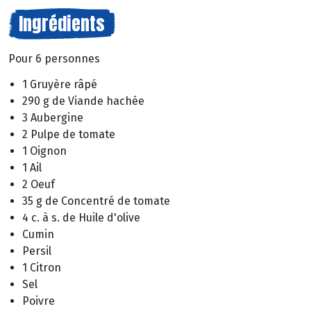
Ingrédients
Pour 6 personnes
1 Gruyère râpé
290 g de Viande hachée
3 Aubergine
2 Pulpe de tomate
1 Oignon
1 Ail
2 Oeuf
35 g de Concentré de tomate
4 c. à s. de Huile d'olive
Cumin
Persil
1 Citron
Sel
Poivre