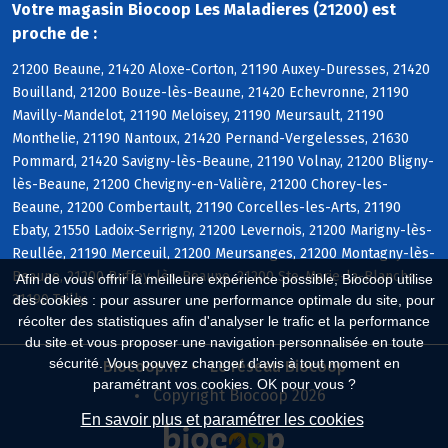
Votre magasin Biocoop Les Maladieres (21200) est
proche de :
21200 Beaune, 21420 Aloxe-Corton, 21190 Auxey-Duresses, 21420
Bouilland, 21200 Bouze-lès-Beaune, 21420 Echevronne, 21190
Mavilly-Mandelot, 21190 Meloisey, 21190 Meursault, 21190
Monthelie, 21190 Nantoux, 21420 Pernand-Vergelesses, 21630
Pommard, 21420 Savigny-lès-Beaune, 21190 Volnay, 21200 Bligny-
lès-Beaune, 21200 Chevigny-en-Valière, 21200 Chorey-les-
Beaune, 21200 Combertault, 21190 Corcelles-les-Arts, 21190
Ebaty, 21550 Ladoix-Serrigny, 21200 Levernois, 21200 Marigny-lès-
Reullée, 21190 Merceuil, 21200 Meursanges, 21200 Montagny-lès-
Beaune, 21200 Ruffey-lès-Beaune, 21200 Ste-Marie-la-Blanche,
Afin de vous offrir la meilleure expérience possible, Biocoop utilise
21190 Tailly
des cookies : pour assurer une performance optimale du site, pour
récolter des statistiques afin d'analyser le trafic et la performance
du site et vous proposer une navigation personnalisée en toute
sécurité. Vous pouvez changer d'avis à tout moment en
Biocoop.fr
Le réseau Biocoop
paramétrant vos cookies. OK pour vous ?
Copyright Biocoop 2026
En savoir plus et paramétrer les cookies