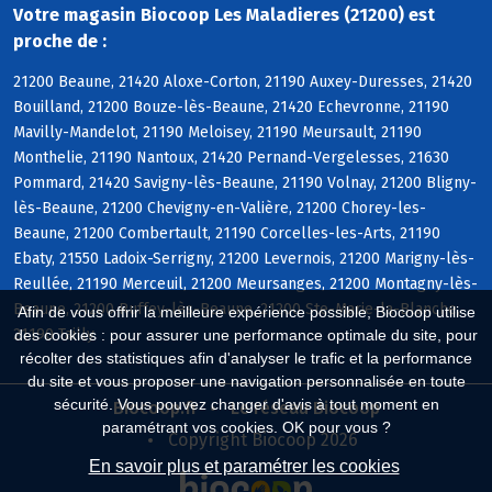
Votre magasin Biocoop Les Maladieres (21200) est
proche de :
21200 Beaune, 21420 Aloxe-Corton, 21190 Auxey-Duresses, 21420
Bouilland, 21200 Bouze-lès-Beaune, 21420 Echevronne, 21190
Mavilly-Mandelot, 21190 Meloisey, 21190 Meursault, 21190
Monthelie, 21190 Nantoux, 21420 Pernand-Vergelesses, 21630
Pommard, 21420 Savigny-lès-Beaune, 21190 Volnay, 21200 Bligny-
lès-Beaune, 21200 Chevigny-en-Valière, 21200 Chorey-les-
Beaune, 21200 Combertault, 21190 Corcelles-les-Arts, 21190
Ebaty, 21550 Ladoix-Serrigny, 21200 Levernois, 21200 Marigny-lès-
Reullée, 21190 Merceuil, 21200 Meursanges, 21200 Montagny-lès-
Beaune, 21200 Ruffey-lès-Beaune, 21200 Ste-Marie-la-Blanche,
Afin de vous offrir la meilleure expérience possible, Biocoop utilise
21190 Tailly
des cookies : pour assurer une performance optimale du site, pour
récolter des statistiques afin d'analyser le trafic et la performance
du site et vous proposer une navigation personnalisée en toute
sécurité. Vous pouvez changer d'avis à tout moment en
Biocoop.fr
Le réseau Biocoop
paramétrant vos cookies. OK pour vous ?
Copyright Biocoop 2026
En savoir plus et paramétrer les cookies