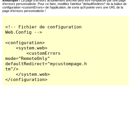
Remarques :
La page d'erreurs actuellement affichée peut être remplacée par une page
d'erreurs personnalisée. Pour ce faire, modifiez l'attribut "defaultRedirect" de la balise de
configuration <customErrors> de l'application, de sorte qu'il pointe vers une URL de la
page d'erreurs personnalisée !
<!-- Fichier de configuration 
Web.Config -->

<configuration>

    <system.web>

        <customErrors 
mode="RemoteOnly" 
defaultRedirect="mycustompage.h
tm"/>

    </system.web>

</configuration>