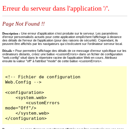
Erreur du serveur dans l'application '/'.
Page Not Found !!
Description :
Une erreur d'application s'est produite sur le serveur. Les paramètres
d'erreur personnalisés actuels pour cette application empêchent l'affichage à distance
des détails de l'erreur de l'application (pour des raisons de sécurité). Cependant, ils
peuvent être affichés par les navigateurs qui s'exécutent sur l'ordinateur serveur local.
Détails =
Pour permettre l'affichage des détails de ce message d'erreur spécifique sur les
ordinateurs distants, créez une balise <customErrors> dans un fichier de configuration
"web.config" situé dans le répertoire racine de l'application Web en cours. Attribuez
ensuite la valeur "off" à l'attribut "mode" de cette balise <customErrors>.
<!-- Fichier de configuration 
Web.Config -->

<configuration>

    <system.web>

        <customErrors 
mode="Off"/>

    </system.web>

</configuration>