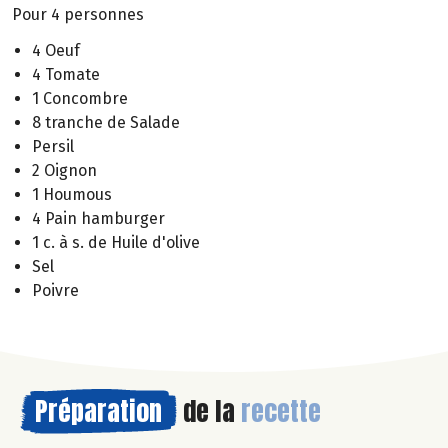
Pour 4 personnes
4 Oeuf
4 Tomate
1 Concombre
8 tranche de Salade
Persil
2 Oignon
1 Houmous
4 Pain hamburger
1 c. à s. de Huile d'olive
Sel
Poivre
Préparation
de la
recette