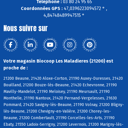
Téléphone :
03 80 24 95 65
Coordonnées GPS :
47,0396223094572 ° ,
4,84748489947515 °
Nous suivre sur
Votre magasin Biocoop Les Maladieres (21200) est
proche de :
21200 Beaune, 21420 Aloxe-Corton, 21190 Auxey-Duresses, 21420
Bouilland, 21200 Bouze-lès-Beaune, 21420 Echevronne, 21190
Mavilly-Mandelot, 21190 Meloisey, 21190 Meursault, 21190
Monthelie, 21190 Nantoux, 21420 Pernand-Vergelesses, 21630
Pommard, 21420 Savigny-lès-Beaune, 21190 Volnay, 21200 Bligny-
lès-Beaune, 21200 Chevigny-en-Valière, 21200 Chorey-les-
Beaune, 21200 Combertault, 21190 Corcelles-les-Arts, 21190
Ebaty, 21550 Ladoix-Serrigny, 21200 Levernois, 21200 Marigny-lès-